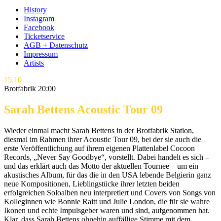
History
Instagram
Facebook
Ticketservice
AGB + Datenschutz
Impressum
Artists
15.10
Brotfabrik 20:00
Sarah Bettens Acoustic Tour 09
Wieder einmal macht Sarah Bettens in der Brotfabrik Station,
diesmal im Rahmen ihrer Acoustic Tour 09, bei der sie auch die
erste Veröffentlichung auf ihrem eigenen Plattenlabel Cocoon
Records, „Never Say Goodbye“, vorstellt. Dabei handelt es sich –
und das erklärt auch das Motto der aktuellen Tournee – um ein
akustisches Album, für das die in den USA lebende Belgierin ganz
neue Kompositionen, Lieblingstücke ihrer letzten beiden
erfolgreichen Soloalben neu interpretiert und Covers von Songs von
Kolleginnen wie Bonnie Raitt und Julie London, die für sie wahre
Ikonen und echte Impulsgeber waren und sind, aufgenommen hat.
Klar, dass Sarah Bettens ohnehin auffällige Stimme mit dem