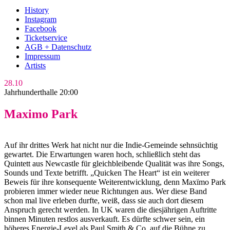
History
Instagram
Facebook
Ticketservice
AGB + Datenschutz
Impressum
Artists
28.10
Jahrhunderthalle 20:00
Maximo Park
Auf ihr drittes Werk hat nicht nur die Indie-Gemeinde sehnsüchtig
gewartet. Die Erwartungen waren hoch, schließlich steht das
Quintett aus Newcastle für gleichbleibende Qualität was ihre Songs,
Sounds und Texte betrifft. „Quicken The Heart“ ist ein weiterer
Beweis für ihre konsequente Weiterentwicklung, denn Maxïmo Park
probieren immer wieder neue Richtungen aus. Wer diese Band
schon mal live erleben durfte, weiß, dass sie auch dort diesem
Anspruch gerecht werden. In UK waren die diesjährigen Auftritte
binnen Minuten restlos ausverkauft. Es dürfte schwer sein, ein
höheres Energie-Level als Paul Smith & Co. auf die Bühne zu