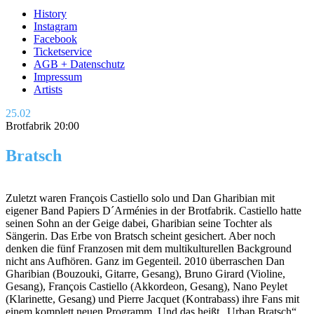
History
Instagram
Facebook
Ticketservice
AGB + Datenschutz
Impressum
Artists
25.02
Brotfabrik 20:00
Bratsch
Zuletzt waren François Castiello solo und Dan Gharibian mit
eigener Band Papiers D´Arménies in der Brotfabrik. Castiello hatte
seinen Sohn an der Geige dabei, Gharibian seine Tochter als
Sängerin. Das Erbe von Bratsch scheint gesichert. Aber noch
denken die fünf Franzosen mit dem multikulturellen Background
nicht ans Aufhören. Ganz im Gegenteil. 2010 überraschen Dan
Gharibian (Bouzouki, Gitarre, Gesang), Bruno Girard (Violine,
Gesang), François Castiello (Akkordeon, Gesang), Nano Peylet
(Klarinette, Gesang) und Pierre Jacquet (Kontrabass) ihre Fans mit
einem komplett neuen Programm. Und das heißt „Urban Bratsch“,